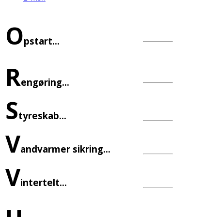
O
pstart...
R
engøring...
S
tyreskab...
V
andvarmer sikring...
V
intertelt...